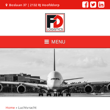
Boslaan 37 | 2132 RJ Hoofddorp
MENU
Home
»
Luchtvracht